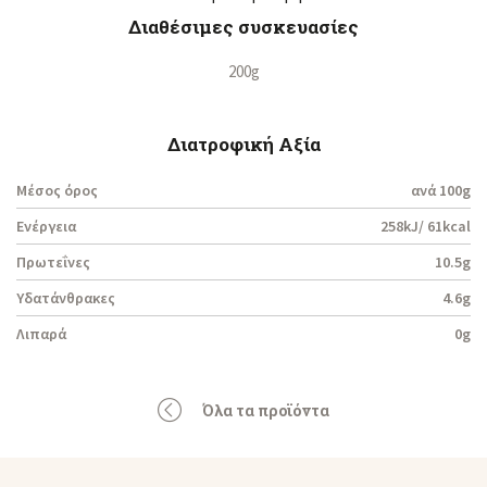
Διαθέσιμες συσκευασίες
200g
Διατροφική Αξία
Μέσος όρος
ανά 100g
Ενέργεια
258kJ/ 61kcal
Πρωτεΐνες
10.5g
Υδατάνθρακες
4.6g
Λιπαρά
0g
Όλα τα προϊόντα