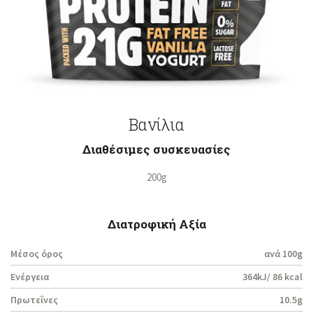
Βανίλια
Διαθέσιμες συσκευασίες
200g
Διατροφική Αξία
Μέσος όρος
ανά 100g
Ενέργεια
364kJ/ 86 kcal
Πρωτεΐνες
10.5g