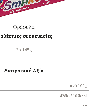
Φράουλα
ιαθέσιμες συσκευασίες
2 x 145g
Διατροφική Αξία
ανά 100g
428kJ/ 102kcal
5.4g