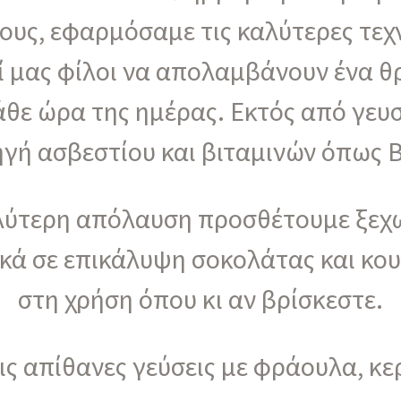
τους, εφαρμόσαμε τις καλύτερες τεχν
οί μας φίλοι να απολαμβάνουν ένα θ
άθε ώρα της ημέρας. Εκτός από γευ
γή ασβεστίου και βιταμινών όπως Β
λύτερη απόλαυση προσθέτουμε ξεχ
ά σε επικάλυψη σοκολάτας και κου
στη χρήση όπου κι αν βρίσκεστε.
ις απίθανες γεύσεις με φράουλα, κ