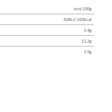
ανά 100g
428kJ/ 102kcal
5.4g
12.2g
3.5g