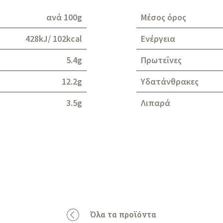
ανά 100g
Μέσος όρος
428kJ/ 102kcal
Ενέργεια
5.4g
Πρωτεΐνες
12.2g
Υδατάνθρακες
3.5g
Λιπαρά
Όλα τα προϊόντα