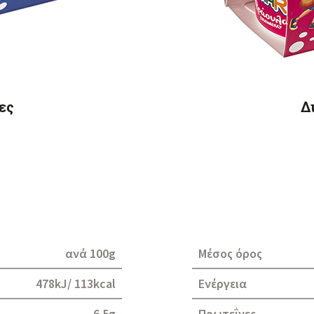
ες
Δ
ανά 100g
Μέσος όρος
478kJ/ 113kcal
Ενέργεια
6.5g
Πρωτεΐνες