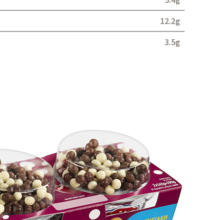
12.2g
3.5g