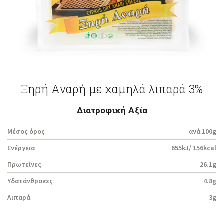
Ξηρή Αναρή με χαμηλά λιπαρά 3%
Διατροφική Αξία
Μέσος όρος
ανά 100g
Ενέργεια
655kJ/ 156kcal
Πρωτεΐνες
26.1g
Υδατάνθρακες
4.8g
Λιπαρά
3g