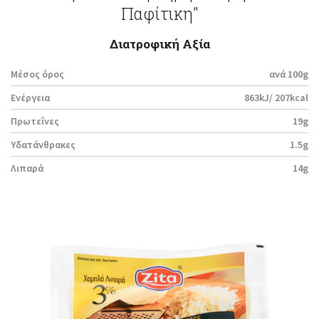
Παφίτικη"
Διατροφική Αξία
Μέσος όρος
ανά 100g
Ενέργεια
863kJ/ 207kcal
Πρωτεΐνες
19g
Υδατάνθρακες
1.5g
Λιπαρά
14g